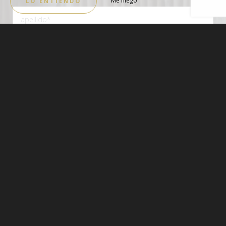
Me niego
LO ENTIENDO
Al completar este formulario, acepta proporcionar esta información a nuestro
establecimiento. Tiene derecho a acceder, modificar, rectificar y suprimir sus datos
personales. Tiene derecho a registrarse en la lista de oposición a la solicitud
telefónica. Para ejercitarlos, por favor contáctenos.