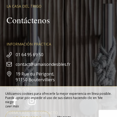
LA CASA DEL TRIGO
Contáctenos
INFORMACIÓN PRÁCTICA
01 64 95 69 50
contact@lamaisondesbles.fr
19 Rue du Périgord,
91150 Boutervilliers
SÍGUENOS EN
Utilizamos cookies para ofrecerle la mejor experiencia en línea posible.
Puede optar por impedir el uso de sus datos haciendo clic en 'Me
niego'.
Leer más
FORMULARIO DE CONTACTO