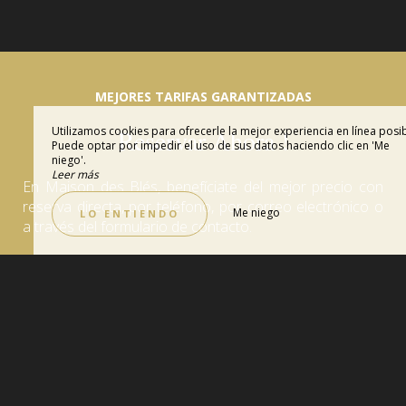
MEJORES TARIFAS GARANTIZADAS
Reservar Ahora !
Utilizamos cookies para ofrecerle la mejor experiencia en línea posib
Puede optar por impedir el uso de sus datos haciendo clic en 'Me
niego'.
Leer más
En Maison des Blés, benefíciate del mejor precio con
reserva directa, por teléfono, por correo electrónico o
Me niego
LO ENTIENDO
a través del formulario de contacto.