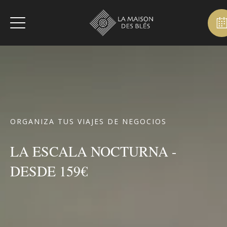
ORGANIZA TUS VIAJES DE NEGOCIOS
LA ESCALA NOCTURNA -
DESDE 159€